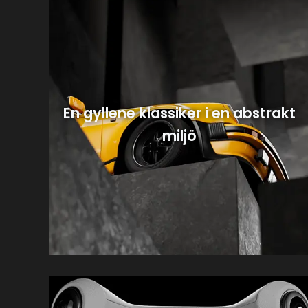
En gyllene klassiker i en abstrakt
miljö