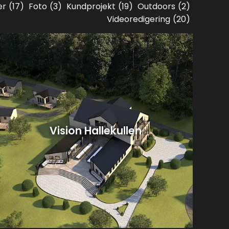
er
(17)
Foto
(3)
Kundprojekt
(19)
Outdoors
(2)
Videoredigering
(20)
Vision Hallekullen