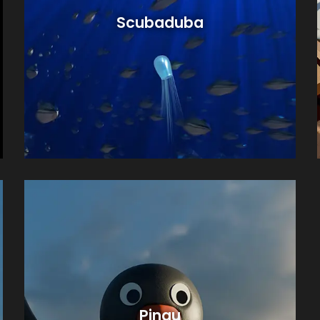
Scubaduba
Pingu