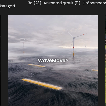
3d
(23)
Animerad grafik
(11)
Drönarscen
 kategori:
WaveMove®