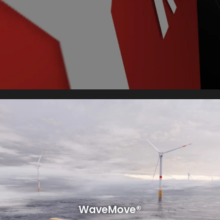
WaveMove®