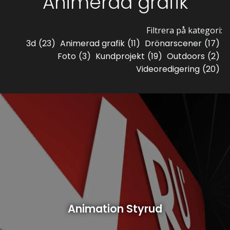
Animerad grafik
Filtrera på kategori:
3d
(23)
Animerad grafik
(11)
Drönarscener
(17)
Foto
(3)
Kundprojekt
(19)
Outdoors
(2)
Videoredigering
(20)
Animation Styrud