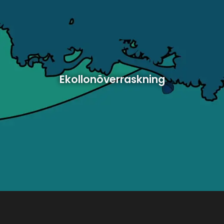
Ekollonöverraskning